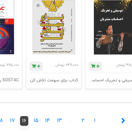
45,
تومان
249,000
تومان
295,000
توم
موسیقی و تحریک احساسات مشتریان
کتاب برای سهمت تلاش کن
18
17
15
14
13
...
2
1
16