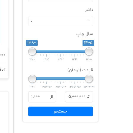
ناشر
--
سال چاپ
1380
1405
000
1380
1386
1393
1399
1405
قیمت (تومان)
1000
1250750
2500500
3750250
5000000
تا
5,000,000
از
1,000
جستجو