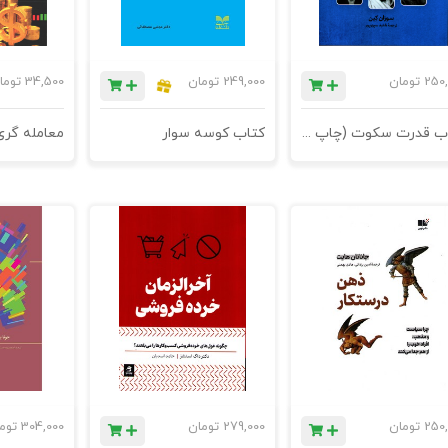
250,
تومان
249,000
تومان
34,500
توما
کتاب قدرت سکوت (چاپ ششم)
کتاب کوسه سوار
250,
تومان
279,000
تومان
304,000
توم