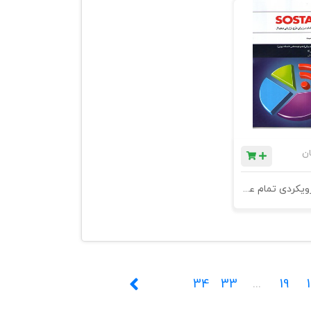
ان
SOSTAC رویکردی تمام عیار برای طرح بازاریابی دیجیتال - چاپ دوم
34
33
...
19