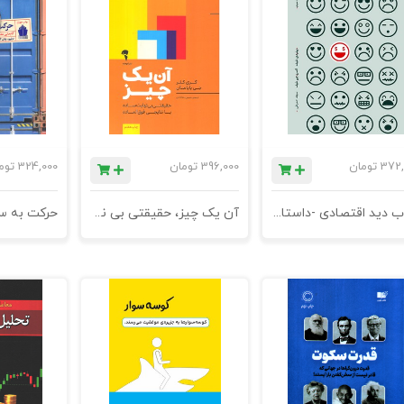
372,
تومان
396,000
تومان
324,000
توم
کتاب دید اقتصادی -داستانی جذاب برای آموختن اقتصاد - چاپ شانزدهم
آن یک چیز، حقیقتی بی نهایت ساده با نتایجی فوق العاده