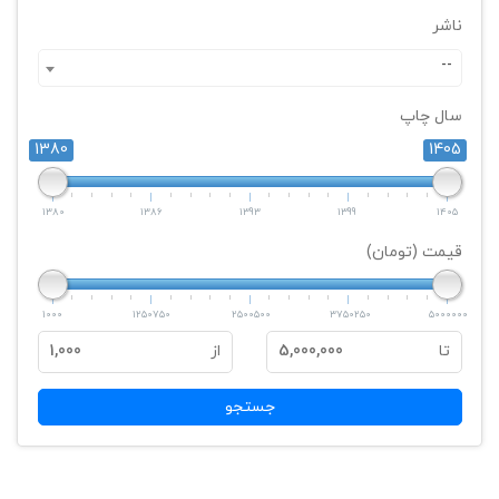
ناشر
--
سال چاپ
1380
1405
1380
1386
1393
1399
1405
قیمت (تومان)
1000
1250750
2500500
3750250
5000000
تا
5,000,000
از
1,000
جستجو