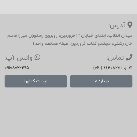
آدرس:
میدان انقلاب، ابتدای خیابان 12 فروردین، روبروی رستوران میرزا قاسم
خان رشتی، مجتمع کتاب فروردین، طبقه همکف، واحد 1
تماس:
واتس آپ:
71
و
(021) 66408251
09108062295
درباره ما
لیست کتابها