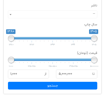
ناشر
--
سال چاپ
1380
1405
1380
1386
1393
1399
1405
قیمت (تومان)
1000
1250750
2500500
3750250
5000000
تا
5,000,000
از
1,000
جستجو