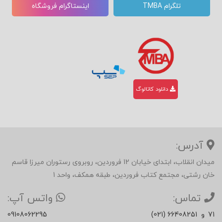
تلگرام TMBA
اینستاگرام فروشگاه
دانلود کاتالوگ
آدرس:
میدان انقلاب، ابتدای خیابان 12 فروردین، روبروی رستوران میرزا قاسم
خان رشتی، مجتمع کتاب فروردین، طبقه همکف، واحد 1
تماس:
واتس آپ:
71
و
(021) 66408251
09108062295