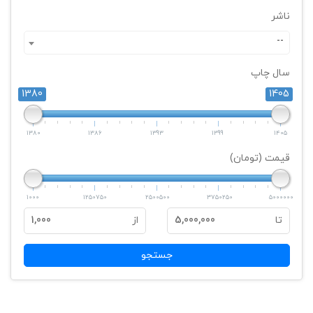
ناشر
--
سال چاپ
1380
1405
1380
1386
1393
1399
1405
قیمت (تومان)
1000
1250750
2500500
3750250
5000000
تا
5,000,000
از
1,000
جستجو