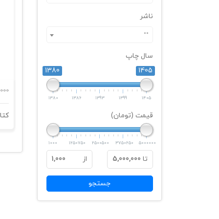
ناشر
--
سال چاپ
1380
1405
000
1380
1386
1393
1399
1405
قیمت (تومان)
1000
1250750
2500500
3750250
5000000
تا
5,000,000
از
1,000
جستجو