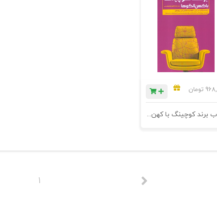
968,
تومان
کتاب برند کوچینگ با کهن الگوها - ویژ مشاوران کارو کسب
1