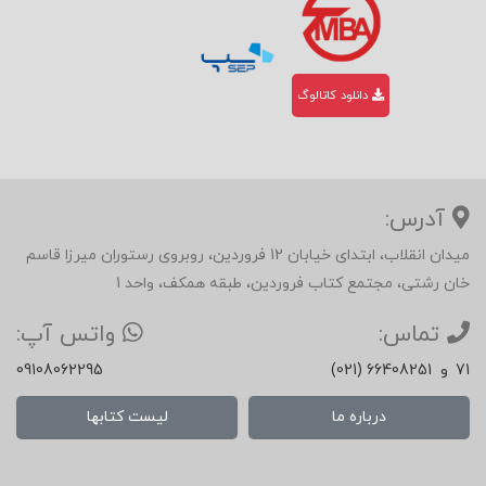
دانلود کاتالوگ
آدرس:
میدان انقلاب، ابتدای خیابان 12 فروردین، روبروی رستوران میرزا قاسم
خان رشتی، مجتمع کتاب فروردین، طبقه همکف، واحد 1
تماس:
واتس آپ:
71
و
(021) 66408251
09108062295
درباره ما
لیست کتابها