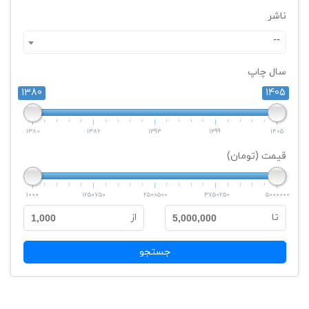
ناشر
--
سال چاپ
1380
1405
1380
1386
1393
1399
1405
قیمت (تومان)
1000
1250750
2500500
3750250
5000000
تا
از
1,000
5,000,000
جستجو