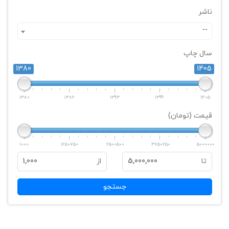
ناشر
--
سال چاپ
1380
1405
1380
1386
1393
1399
1405
قیمت (تومان)
1000
1250750
2500500
3750250
5000000
تا
5,000,000
از
1,000
جستجو