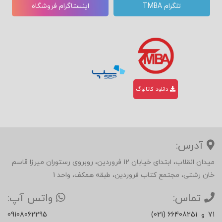
تلگرام TMBA
اینستاگرام فروشگاه
دانلود کاتالوگ
آدرس:
میدان انقلاب، ابتدای خیابان 12 فروردین، روبروی رستوران میرزا قاسم
خان رشتی، مجتمع کتاب فروردین، طبقه همکف، واحد 1
تماس:
واتس آپ:
71
و
(021) 66408251
09108062295