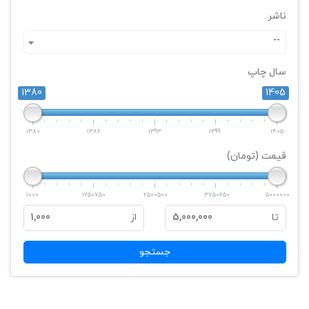
ناشر
--
سال چاپ
1380
1405
1380
1386
1393
1399
1405
قیمت (تومان)
1000
1250750
2500500
3750250
5000000
تا
5,000,000
از
1,000
جستجو