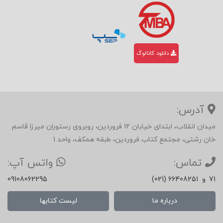
دانلود کاتالوگ
آدرس:
میدان انقلاب، ابتدای خیابان 12 فروردین، روبروی رستوران میرزا قاسم
خان رشتی، مجتمع کتاب فروردین، طبقه همکف، واحد 1
تماس:
واتس آپ:
71
و
(021) 66408251
09108062295
درباره ما
لیست کتابها