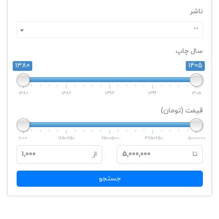
ناشر
--
سال چاپ
1380
1405
1380
1386
1393
1399
1405
قیمت (تومان)
1000
1250750
2500500
3750250
5000000
تا
5,000,000
از
1,000
جستجو