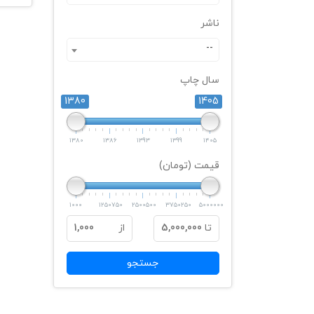
ناشر
--
سال چاپ
1380
1405
1380
1386
1393
1399
1405
قیمت (تومان)
1000
1250750
2500500
3750250
5000000
تا
5,000,000
از
1,000
جستجو