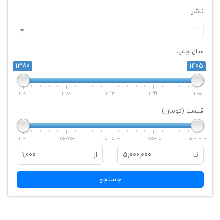
ناشر
--
سال چاپ
1380
1405
1380
1386
1393
1399
1405
قیمت (تومان)
1000
1250750
2500500
3750250
5000000
تا
5,000,000
از
1,000
جستجو