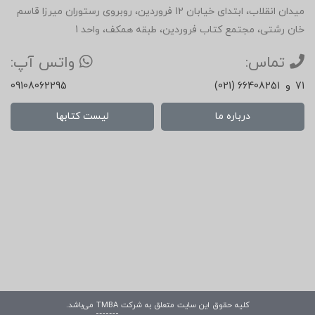
میدان انقلاب، ابتدای خیابان 12 فروردین، روبروی رستوران میرزا قاسم
خان رشتی، مجتمع کتاب فروردین، طبقه همکف، واحد 1
تماس:
واتس آپ:
71
و
(021) 66408251
09108062295
درباره ما
لیست کتابها
کلیه حقوق این سایت متعلق به شرکت
TMBA
می‌باشد.