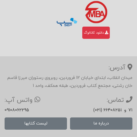
دانلود کاتالوگ
آدرس:
میدان انقلاب، ابتدای خیابان 12 فروردین، روبروی رستوران میرزا قاسم
خان رشتی، مجتمع کتاب فروردین، طبقه همکف، واحد 1
تماس:
واتس آپ:
71
و
(021) 66408251
09108062295
درباره ما
لیست کتابها