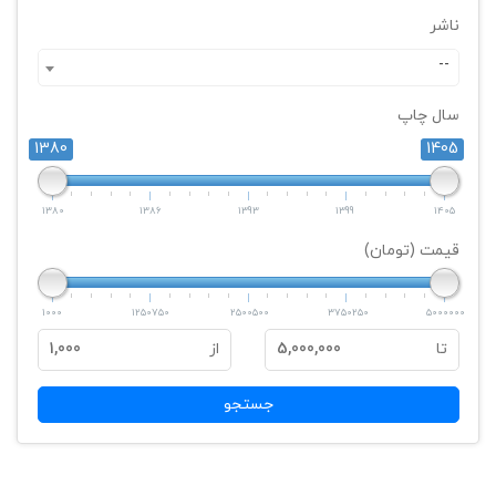
ناشر
--
سال چاپ
1380
1405
1380
1386
1393
1399
1405
قیمت (تومان)
1000
1250750
2500500
3750250
5000000
تا
5,000,000
از
1,000
جستجو