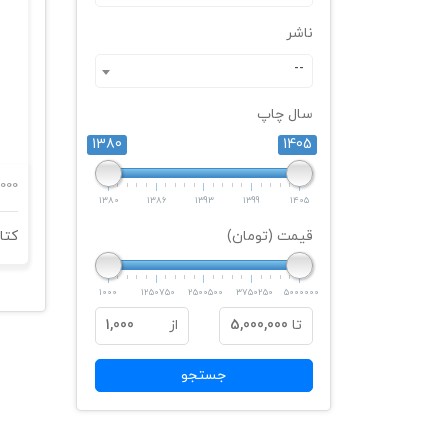
ناشر
--
سال چاپ
1380
1405
000
1380
1386
1393
1399
1405
قیمت (تومان)
1000
1250750
2500500
3750250
5000000
تا
5,000,000
از
1,000
جستجو