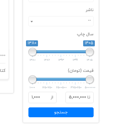
ناشر
--
سال چاپ
1380
1405
000
1380
1386
1393
1399
1405
قیمت (تومان)
1000
1250750
2500500
3750250
5000000
تا
5,000,000
از
1,000
جستجو