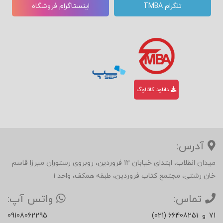
تلگرام TMBA
اینستاگرام فروشگاه
دانلود کاتالوگ
آدرس:
میدان انقلاب، ابتدای خیابان 12 فروردین، روبروی رستوران میرزا قاسم
خان رشتی، مجتمع کتاب فروردین، طبقه همکف، واحد 1
تماس:
واتس آپ:
71
و
(021) 66408251
09108062295