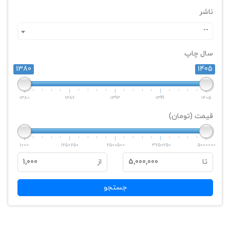
ناشر
--
سال چاپ
1380
1405
1380
1386
1393
1399
1405
قیمت (تومان)
1000
1250750
2500500
3750250
5000000
تا
5,000,000
از
1,000
جستجو