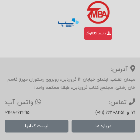
دانلود کاتالوگ
آدرس:
میدان انقلاب، ابتدای خیابان 12 فروردین، روبروی رستوران میرزا قاسم
خان رشتی، مجتمع کتاب فروردین، طبقه همکف، واحد 1
تماس:
واتس آپ:
71
و
(021) 66408251
09108062295
درباره ما
لیست کتابها