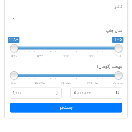
ناشر
--
سال چاپ
1380
1405
1380
1386
1393
1399
1405
قیمت (تومان)
1000
1250750
2500500
3750250
5000000
تا
5,000,000
از
1,000
جستجو