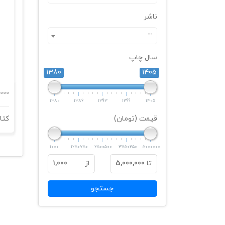
ناشر
--
سال چاپ
1380
1405
000
1380
1386
1393
1399
1405
قیمت (تومان)
1000
1250750
2500500
3750250
5000000
تا
5,000,000
از
1,000
جستجو