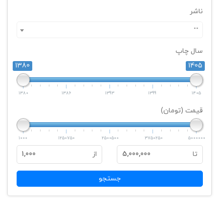
ناشر
--
سال چاپ
1380
1405
1380
1386
1393
1399
1405
قیمت (تومان)
1000
1250750
2500500
3750250
5000000
تا
5,000,000
از
1,000
جستجو