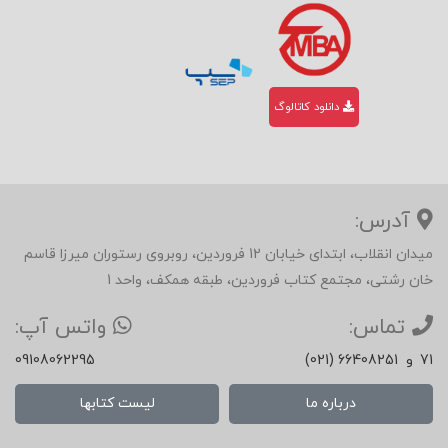
دانلود کاتالوگ
آدرس:
میدان انقلاب، ابتدای خیابان 12 فروردین، روبروی رستوران میرزا قاسم
خان رشتی، مجتمع کتاب فروردین، طبقه همکف، واحد 1
تماس:
واتس آپ:
71
و
(021) 66408251
09108062295
درباره ما
لیست کتابها