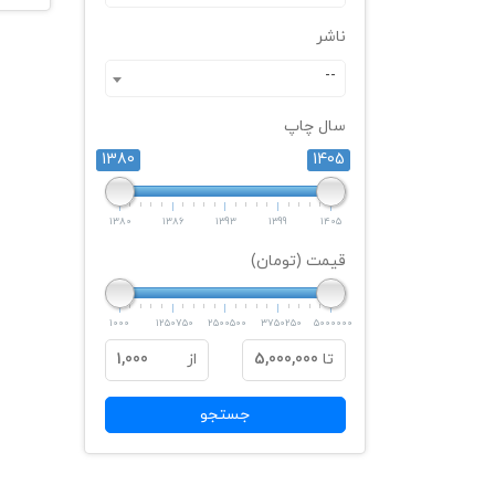
ناشر
--
سال چاپ
1380
1405
1380
1386
1393
1399
1405
قیمت (تومان)
1000
1250750
2500500
3750250
5000000
تا
5,000,000
از
1,000
جستجو