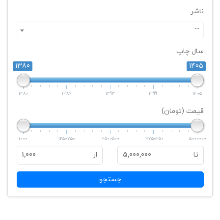
ناشر
--
سال چاپ
1380
1405
1380
1386
1393
1399
1405
قیمت (تومان)
1000
1250750
2500500
3750250
5000000
تا
5,000,000
از
1,000
جستجو