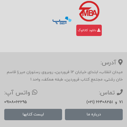
دانلود کاتالوگ
آدرس:
میدان انقلاب، ابتدای خیابان 12 فروردین، روبروی رستوران میرزا قاسم
خان رشتی، مجتمع کتاب فروردین، طبقه همکف، واحد 1
تماس:
واتس آپ:
71
و
(021) 66408251
09108062295
درباره ما
لیست کتابها