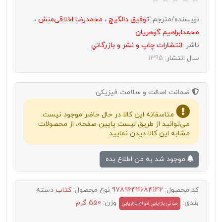
نویسنده/مترجم:
توفیق دالگیچ
،
محمدرضا اخلاقی‌منش
،
محمدابراهیم گوهریان
ناشر:
انتشارات چاپ و نشر و بازرگاني
سال انتشار:
1395
ضمانت اصالت و سلامت فیزیکی
متاسفانه این کالا در حال حاضر موجود نیست.
می‌توانید از طریق لیست پایین صفحه، از محصولات
مشابه این کالا دیدن نمایید.
موجود شد به من اطلاع بده
کد محصول:
9789644684142
نوع محصول:
کتاب
دسته
بندی:
وزن:
550 گرم
مباتي بازايابي انواع بازاريابي