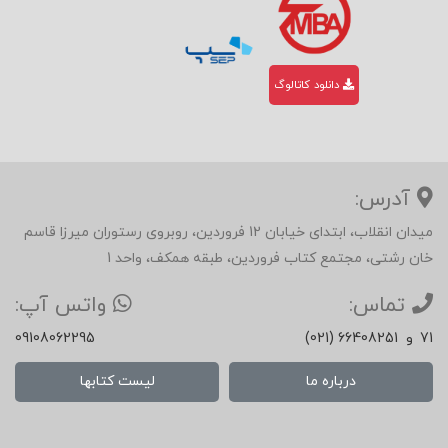
دانلود کاتالوگ
آدرس:
میدان انقلاب، ابتدای خیابان 12 فروردین، روبروی رستوران میرزا قاسم
خان رشتی، مجتمع کتاب فروردین، طبقه همکف، واحد 1
تماس:
واتس آپ:
71
و
(021) 66408251
09108062295
درباره ما
لیست کتابها