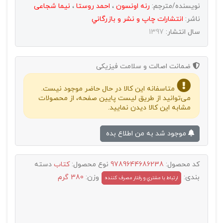
نویسنده/مترجم:
رنه اونسون
،
احمد روستا
،
نیما شجاعی
ناشر:
انتشارات چاپ و نشر و بازرگاني
سال انتشار:
1397
ضمانت اصالت و سلامت فیزیکی
متاسفانه این کالا در حال حاضر موجود نیست.
می‌توانید از طریق لیست پایین صفحه، از محصولات
مشابه این کالا دیدن نمایید.
موجود شد به من اطلاع بده
کد محصول:
9789644686238
نوع محصول:
کتاب
دسته
بندی:
وزن:
380 گرم
ارتباط با مشتري و رفتار مصرف کننده