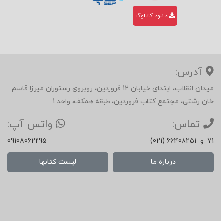
دانلود کاتالوگ
آدرس:
میدان انقلاب، ابتدای خیابان 12 فروردین، روبروی رستوران میرزا قاسم
خان رشتی، مجتمع کتاب فروردین، طبقه همکف، واحد 1
تماس:
واتس آپ:
71
و
(021) 66408251
09108062295
درباره ما
لیست کتابها