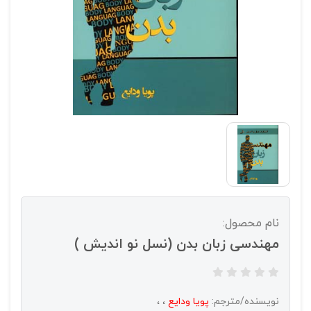
نام محصول:
مهندسی زبان بدن (نسل نو اندیش )
نویسنده/مترجم:
پویا ودایع
،
،