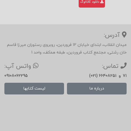
دانلود کاتالوگ
آدرس:
میدان انقلاب، ابتدای خیابان 12 فروردین، روبروی رستوران میرزا قاسم
خان رشتی، مجتمع کتاب فروردین، طبقه همکف، واحد 1
تماس:
واتس آپ:
71
و
(021) 66408251
09108062295
درباره ما
لیست کتابها