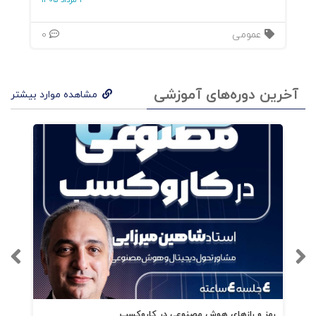
3 مرداد 1405
چالش 3: رد کردن پیوسته بازخورد
عمومی
0
چالش 4: شایستگی ناکافی
آخرین دوره‌های آموزشی
مشاهده موارد بیشتر
چالش 5: رفتار غیراخلاقی
چالش 6: رفتار غیرمحترمانه مشاهده نشده، ولی
گزارش شده
چالش 7: کارکنان با عملکرد بالا که توجه‌ طلب
هستند
چالش 8: آشفتگی در زندگی خصوصی
چالش 9: گفتگو درباره موضوعات پیچیده و حساس
رمز و رازهای هوش مصنوعی در کاروکسب