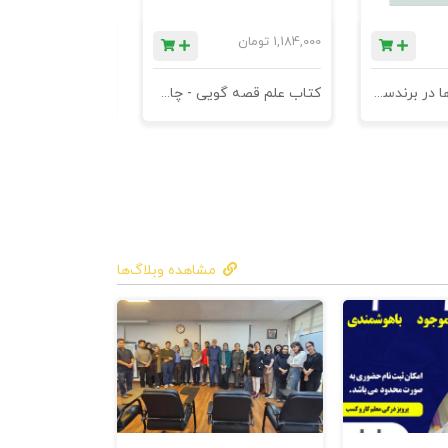
1,184,000
تومان
780,000
تومان
کتاب کهن الگوها در برندسازی - ابزاری برای خلاقها و استراتژیست ها
کتاب علم قصه گویی - چاپ سوم
کتاب هنر متقاعد
مشاهده وبلاگ‌ها