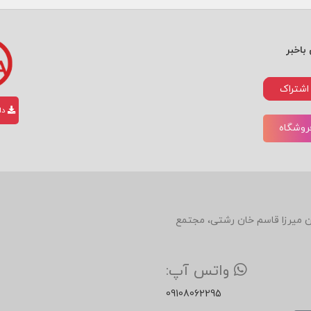
باخبر
اشتراک
دان
فروشگاه
دین، روبروی رستوران میرزا قاسم خان رشتی، مجتمع
واتس آپ:
09108062295