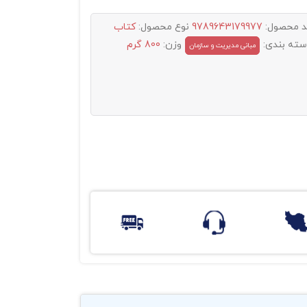
د محصول:
9789643179977
نوع محصول:
کتاب
سته بندی:
وزن:
800 گرم
مبانی مدیریت و سازمان