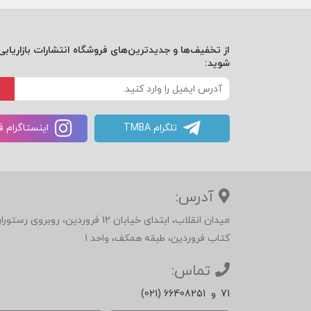
از تخفیف‌ها و جدیدترین‌های فروشگاه انتشارات بازاریابی 
شوید:
تلگرام TMBA
اینستاگرام 
آدرس:
میدان انقلاب، ابتدای خیابان 12 فرور
کتاب فروردین، طبقه همکف، واحد 1
تماس:
71
و
(021) 66408251