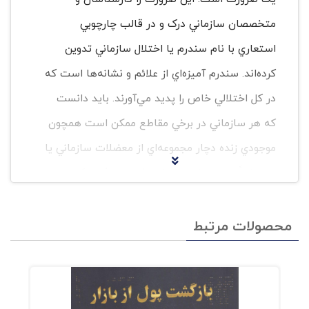
متخصصان سازماني درک و در قالب چارچوبي
استعاري با نام سندرم يا اختلال سازماني تدوين
کرده‌اند. سندرم آميزه‌اي از علائم و نشانه‌ها است که
در کل اختلالي خاص را پديد مي‌آورند. بايد دانست
که هر سازماني در برخي مقاطع ممکن است همچون
موجودي زنده دچار مجموعه‌اي از معضلات سازماني يا
اصطلاحاً سندرمهاي سازماني شود. هدف از کتاب
حاضر آن است که مديران هم به "نشانه‌ها" به‌عنوان
علائم هشداردهنده توجه کنند، و هم بدانند با ديدن
محصولات مرتبط
اين علائم و نشانه‌ها، قرار است در آينده‌ي نزديک
شاهد چه رويدادهايي در سازمان باشند.