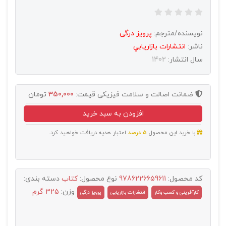
نویسنده/مترجم:
پرویز درگی
ناشر:
انتشارات بازاريابي
سال انتشار:
1402
ضمانت اصالت و سلامت فیزیکی
قیمت:
350,000
تومان
افزودن به سبد خرید
با خرید این محصول
5 درصد
اعتبار هدیه دریافت خواهید کرد.
کد محصول:
9786226659611
نوع محصول:
کتاب
دسته بندی:
وزن:
325 گرم
کارآفريني و کسب وکار
انتشارات بازاریابی
پرویز درگی