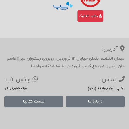
دانلود کاتالوگ
آدرس:
میدان انقلاب، ابتدای خیابان 12 فروردین، روبروی رستوران میرزا قاسم
خان رشتی، مجتمع کتاب فروردین، طبقه همکف، واحد 1
تماس:
واتس آپ:
71
و
(021) 66408251
09108062295
درباره ما
لیست کتابها