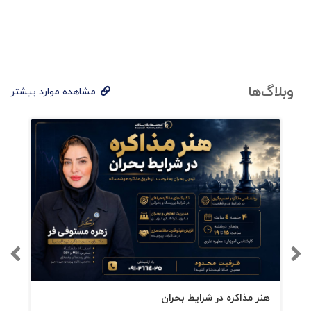
است که سازمانها با اين سندرمها زندگي مي‌کنند،
همچون انساني که با بيماري خود خو مي‌گيرد و
عادت مي‌کند و درد مي‌کشد، تا جايي که بيماري به
اوج خود برسد و آنگاه که ديگر فرد تاب تحمل و
وبلاگ‌ها
مشاهده موارد بیشتر
کشش آن را ندارد و به پزشک و بيمارستان مراجعه
مي‌کند و معمولاً مي‌شنود که چرا اينقدر دير اقدام
کرديد، شايد کار از کار گذشته باشد، همچنان که
گاهي در مشاوره به مديران ارشد سازماني مي‌گوييم
چرا اينقدر دير اقدام کرده‌ايد و معمولاً در چنين
مواقعي نياز به يک جراحي سنگين سازماني و البته
جراحي خونريزي و دوره‌ي نقاهت دارد و البته
هزينه‌هاي سنگين.
هنر مذاکره در شرایط بحران