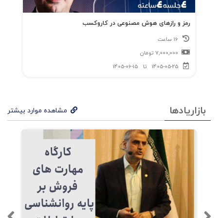
2.سندرم تروریسم سازمانی
رمز و رازهای هوش مصنوعی در کاروکسب
16 ساعت
3.سندرم تغییر مکرر
7,000,000
تومان
1405-05-25
تا
1405-06-15
4.سندرم اعتیاد بچه‌ی همسایه
5.سندرم سیب لک دار
بازاریادها
مشاهده موارد بیشتر
6.سندرم یکسویی نگری
7.سندرم گروه اندیشی
8.سندرم این وظیفه‌ی من نیست