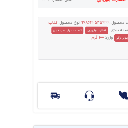
د محصول:
9786225459199
نوع محصول:
کتاب
سته بندی:
انتشارات بازاریابی
توسعه مهارت‌های فردی
وزن:
100 گرم
پرویز درگی