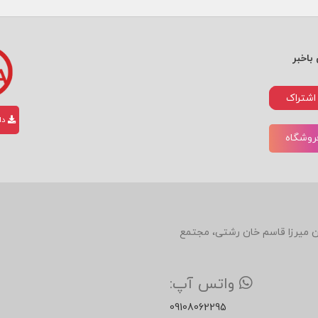
باخبر
اشتراک
دان
فروشگاه
دین، روبروی رستوران میرزا قاسم خان رشتی، مجتمع
واتس آپ:
09108062295