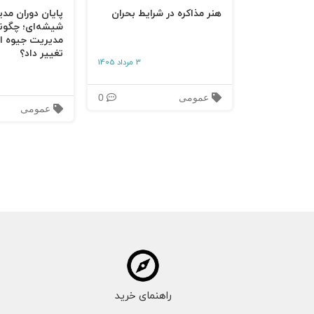
دستها
هنر مذاکره در شرایط بحران
پایان دوران مد
شیشه‌ای؛ چگون
شانه ها
مدیریت جیوه‌ ای
تغییر داد؟
خلاصه فصل
3 مرداد 1405
راز متوقف نماندن
عمومی
0
عمومی
سوگ سالم
قدرت امید
خلاصه فصل
راز همدلی
تشخیص نیازهاو احساسات دیگران
همدلی با دیگران در موقعیتی که در آن 
راهنمای خرید
خلاصه فصل