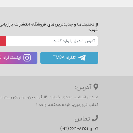
راز تامل
از تخفیف‌ها و جدیدترین‌های فروشگاه انتشارات بازاریابی 
شوید:
تمرین خود-تاملی
مراقبه
رویداد نویسی
تلگرام TMBA
اینستاگرام 
دیدگاههای بیرونی
داستان دو سگ
خلاصه فصل
آدرس:
میدان انقلاب، ابتدای خیابان 12 فرور
کتاب فروردین، طبقه همکف، واحد 1
نتیجه گیری
تماس:
71
و
(021) 66408251