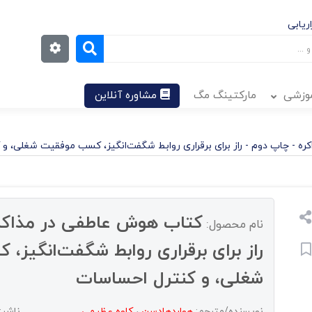
ریابی
موزشی
مارکتینگ مگ
مشاوره آنلاین
ه - چاپ دوم - راز برای برقراری روابط شگفت‌انگیز، کسب موفقیت شغلی، و
کتاب هوش عاطفی در مذاکره
نام محصول:
راز برای برقراری روابط شگفت‌انگیز
شغلی، و کنترل احساسات
نویسنده/مترجم:
هواردهادسن
،
کاوه عظیمی
ناشر: