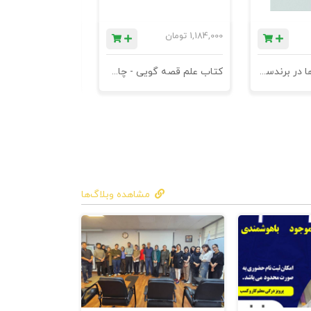
1,184,000
تومان
780,000
تومان
کتاب کهن الگوها در برندسازی - ابزاری برای خلاقها و استراتژیست ها
کتاب علم قصه گویی - چاپ سوم
کتاب هنر متقاعد
مشاهده وبلاگ‌ها