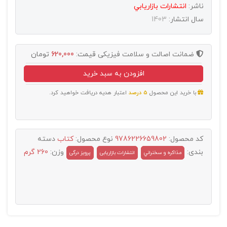
ناشر:
انتشارات بازاريابي
سال انتشار:
1403
ضمانت اصالت و سلامت فیزیکی
قیمت:
620,000
تومان
افزودن به سبد خرید
با خرید این محصول
5 درصد
اعتبار هدیه دریافت خواهید کرد.
کد محصول:
9786226659802
نوع محصول:
کتاب
دسته
بندی:
وزن:
260 گرم
مذاکره و سخنراني
انتشارات بازاریابی
پرویز درگی