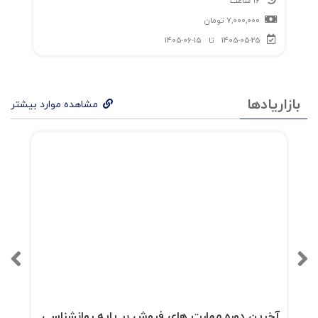
16 ساعت
فصل سوم: سه سؤال اساسی مذاکره؛
7,000,000
تومان
1405-05-25
تا
1405-06-15
شما چه می خواهید؟
چرا آن‌ها باید با من مذاکره کنند؟
بازاریادها
مشاهده موارد بیشتر
جایگزین‌های شما چیست؟
فصل چهارم: هنر اکتشاف مذاکره‌ی
زیرکانه‌ی برد ـ برد؛
فصل پنجم: رفتارهای مذاکره‌کنندگان
موفق؛
آخرین دوره مهارت های فروش بر پایه روانشناسی