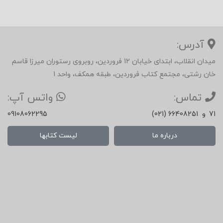
هشت تاکتیک عمومی مذاکره؛
آدرس:
مبالغه در اولین پیشنهاد؛
میدان انقلاب، ابتدای خیابان 12 فروردین، روبروی رستوران میرزا قاسم
خان رشتی، مجتمع کتاب فروردین، طبقه همکف، واحد 1
سرعت دادن؛
تماس:
واتس آپ:
به تأخیر انداختن؛
71
و
(021) 66408251
09108062295
درباره ما
لیست کتابها
ترسیم خطوطغ
ایجاد رقابت؛
امتیازات؛