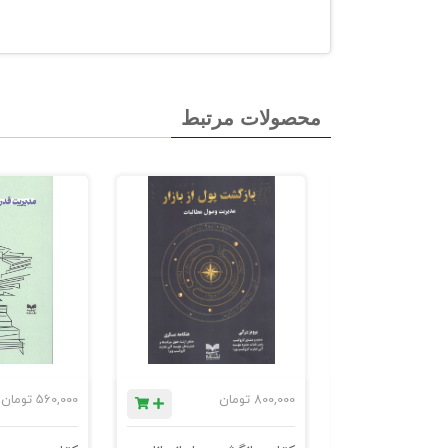
محصولات مرتبط
ان
800,000
تومان
560,000
تومان