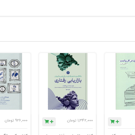
1,342,000
تومان
926,000
تومان