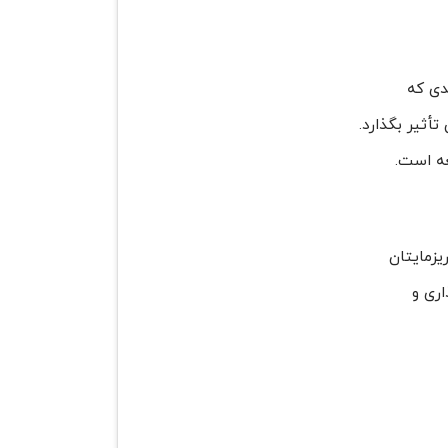
دی که
أثیر بگذارد.
عه است.
یزمایتان
اری و