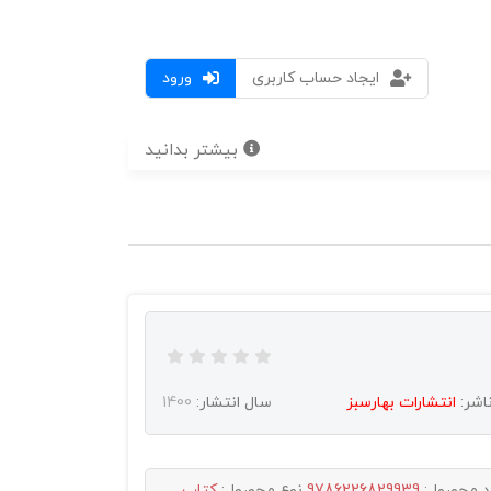
ایجاد حساب کاربری
ورود
بیشتر بدانید
اشر:
انتشارات بهارسبز
سال انتشار:
1400
د محصول:
9786226829939
نوع محصول:
کتاب