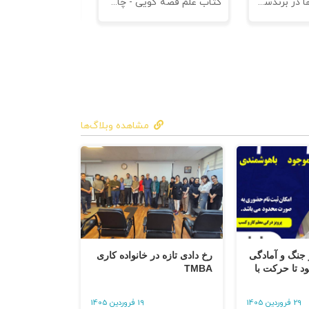
کتاب کهن الگوها در برندسازی - ابزاری برای خلاقها و استراتژیست ها
کتاب علم قصه گویی - چاپ سوم
کتاب هنر متقاعد
مشاهده وبلاگ‌ها
از جنگ و آمادگی
رخ دادی تازه در خانواده کاری
 تا حرکت با
TMBA
29 فروردین 1405
19 فروردین 1405