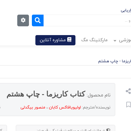
ریابی
موزشی
مارکتینگ مگ
مشاوره آنلاین
ریزما - چاپ هشتم
کتاب کاریزما - چاپ هشتم
نام محصول:
نویسنده/مترجم:
اولیویافاکس کابان
،
منصور بیگدلی
ن
ضمانت اصالت و سلامت فیزیکی
قیمت:
ک