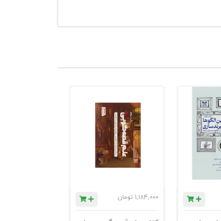
1,184,000
تومان
780,000
تومان