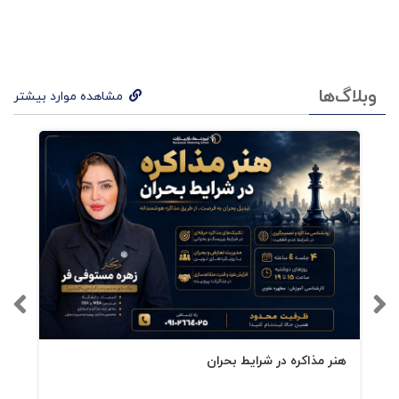
تمام افرادی که قصد دارند با سخنرانی، بیانیه‌های
استراتژیک، کمپین تبلیغاتی، شعار، ارتباط‌های درون
تیمی، مطالب و تیترهای روزنامه و … پیام مهمی را
وبلاگ‌ها
مشاهده موارد بیشتر
به مخاطبان خود برسانند مخاطبان این کتاب
هستند.
فهرست کتاب ایده عالی
مستدام - چاپ چهاردهم
آنچه ماندگار
می‌شودسادهغیرمنتظرهملموسمعتبراحساسیداستانی
سخن آخر
هنر مذاکره در شرایط بحران