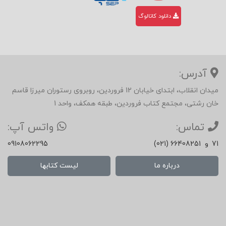
دانلود کاتالوگ
آدرس:
میدان انقلاب، ابتدای خیابان 12 فروردین، روبروی رستوران میرزا قاسم
خان رشتی، مجتمع کتاب فروردین، طبقه همکف، واحد 1
تماس:
واتس آپ:
71
و
(021) 66408251
09108062295
درباره ما
لیست کتابها