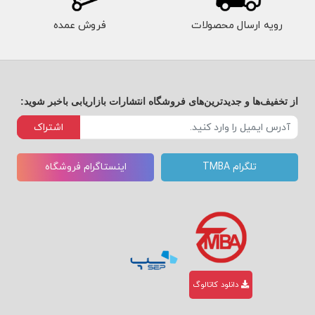
دو گزینه وجود داردمراقب نصیحت
رویه ارسال محصولات
فروش عمده
باشیداستراتژی‌ها را تغییر دهید
الاغ نباشید
از تخفیف‌ها و جدیدترین‌های فروشگاه انتشارات بازاریابی باخبر شوید:
بخش 4: تغییر دیدگاه فرض می‌کنم پایین‌تر از حد
اشتراک
متوسط همه‌چیز تقصیر من است
تلگرام TMBA
اینستاگرام فروشگاه
من عاشق اشتباه‌ کردنم
خواندن ملودی معکوس
چه تصادفی، مگر می‌شود؟
دانلود کاتالوگ
دو سه چهار یک،