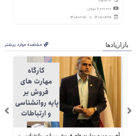
16 ساعت
7,000,000
تومان
هنر بی‌فایده است، من هم همین‌طور
1405-05-25
تا
1405-06-15
من خیلی کند فکر می‌کنم کج کردن آینه (انگیزه
آسیب‌پذیر است)
بازاریادها
مشاهده موارد بیشتر
ترک عادتی که دوستش داری
پایان این بازی چگونه خواهد بود؟
اجتماعیِ انفرادی بیرون آمدن از حال بد روح
یبخش 3: دست‌به‌کار شو
محدودیت سرعت وجود ندارد
آخرین دوره مهارت های فروش بر پایه روانشناسی و