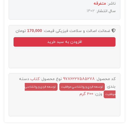
ناشر:
متفرقه
سال انتشار:
1402
ضمانت اصالت و سلامت فیزیکی
قیمت:
170,000
تومان
افزودن به سبد خرید
کد محصول:
9786227585278
نوع محصول:
کتاب
دسته
بندی:
توسعه فردي و روانشناسي موفقيت
توسعه فردی و روانشناسی
وزن:
200 گرم
موفقیت