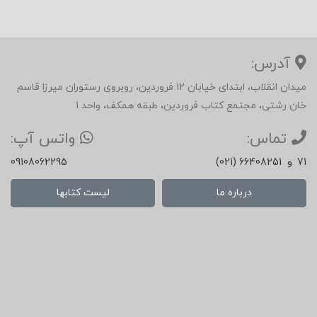
آدرس:
میدان انقلاب، ابتدای خیابان 12 فروردین، روبروی رستوران میرزا قاسم
خان رشتی، مجتمع کتاب فروردین، طبقه همکف، واحد 1
تماس:
واتس آپ:
71
و
(021) 66408251
09108062295
درباره ما
لیست کتابها