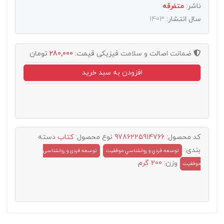
ناشر:
متفرقه
سال انتشار:
1403
ضمانت اصالت و سلامت فیزیکی
قیمت:
280,000
تومان
افزودن به سبد خرید
کد محصول:
9786225914766
نوع محصول:
کتاب
دسته
بندی:
توسعه فردي و روانشناسي موفقيت
توسعه فردی و روانشناسی
وزن:
200 گرم
موفقیت