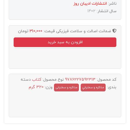
ناشر:
انتشارات اديبان روز
سال انتشار:
1402
ضمانت اصالت و سلامت فیزیکی
قیمت:
310,000
تومان
افزودن به سبد خرید
کد محصول:
9786227592313
نوع محصول:
کتاب
دسته
بندی:
وزن:
320 گرم
مذاکره و سخنراني
مذاکره و سخنرانی