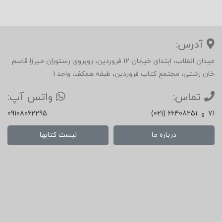
آدرس:
میدان انقلاب، ابتدای خیابان 12 فروردین، روبروی رستوران میرزا قاسم
خان رشتی، مجتمع کتاب فروردین، طبقه همکف، واحد 1
تماس:
واتس آپ:
71
و
(021) 66408251
09108062295
درباره ما
لیست کتابها