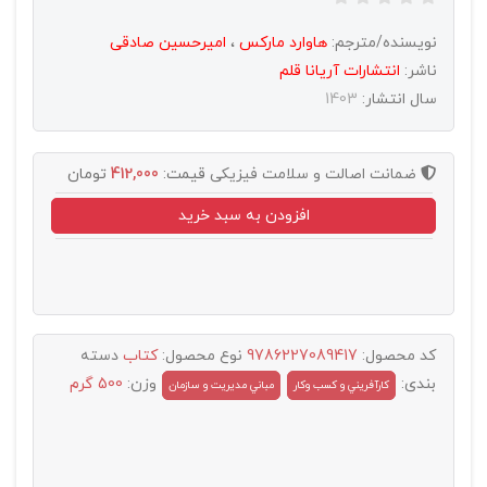
نویسنده/مترجم:
هاوارد مارکس
،
امیرحسین صادقی
ناشر:
انتشارات آريانا قلم
سال انتشار:
1403
ضمانت اصالت و سلامت فیزیکی
قیمت:
412,000
تومان
افزودن به سبد خرید
کد محصول:
9786227089417
نوع محصول:
کتاب
دسته
بندی:
وزن:
500 گرم
کارآفريني و کسب وکار
مباني مديريت و سازمان