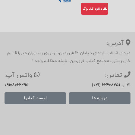
دانلود کاتالوگ
آدرس:
میدان انقلاب، ابتدای خیابان 12 فروردین، روبروی رستوران میرزا قاسم
خان رشتی، مجتمع کتاب فروردین، طبقه همکف، واحد 1
تماس:
واتس آپ:
71
و
(021) 66408251
09108062295
درباره ما
لیست کتابها