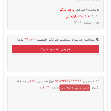
نویسنده/مترجم:
پرویز درگی
ناشر:
انتشارات بازاريابي
سال انتشار:
1398
ضمانت اصالت و سلامت فیزیکی
قیمت:
390,000
تومان
افزودن به سبد خرید
کد محصول:
9786266594378
نوع محصول:
کتاب
دسته
بندی:
وزن:
130 گرم
مباتي بازايابي انواع بازاريابي