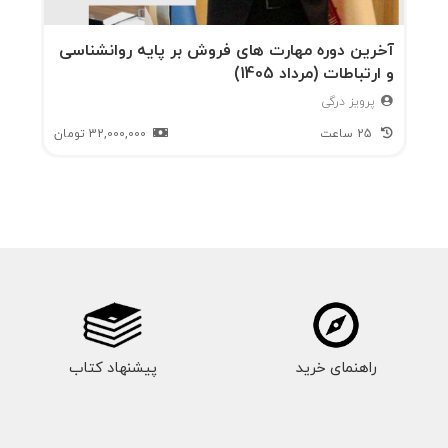
موضوعات اقتصاد، جامعه‌شناسی، روانشناسی، به
موضوع نورومارکتینگ نیز پرداخته‌ام که به‌نظرم
آخرین دوره مهارت های فروش بر پایه روانشناسی
و ارتباطات (مرداد 1405)
تاکنون در هیچ کتابی نیامده بود. دست‌کم من در
پرویز درگی
کتابهای قیمت‌گذاری ندیدم که به این موضوع
25 ساعت
32,000,000
تومان
بپردازند.
خوشبختانه به لطف متخصصان برجسته‌ی
نوروساینس در سالهای اخیر، مباحث بین‌رشته‌ای
نورومارکتینگ در حال رشد و اوج‌گیری است. عمده‌ی
این مباحث به موضوعات متنوعی بجز قیمت‌گذاری
پرداخته‌اند یا درباره‌ی قیمت‌گذاری کارهای اندکی
راهنمای خرید
پیشنهاد کتاب
صورت گرفته است. در همین دو سه سال اخیر برخی
جوانان علاقه‌مند و کوشا اقدامات خوبی را در حوزه‌ی