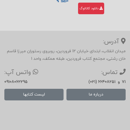
دانلود کاتالوگ
فصل سوم: فرایند قیمت گذاری
فصل چهارم: استراتژی های تعدیل قیمت
آدرس:
فصل پنجم: ده استراتژی بدون تاریخ انقضا برای
میدان انقلاب، ابتدای خیابان 12 فروردین، روبروی رستوران میرزا قاسم
خان رشتی، مجتمع کتاب فروردین، طبقه همکف، واحد 1
افزایش فروش
تماس:
واتس آپ:
فصل ششم: قیمت گذاری خدمات
71
و
(021) 66408251
09108062295
فصل هفتم: قیمت گذاری محصولات لوکس
درباره ما
لیست کتابها
فصل هشتم: قیمت گذاری کاروکسب های
نوآفرین(استارت آپ)