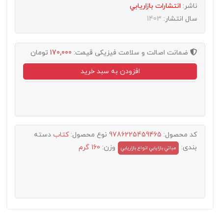
ناشر:
انتشارات بازاريابي
سال انتشار:
1403
ضمانت اصالت و سلامت فیزیکی
قیمت:
170,000
تومان
افزودن به سبد خرید
کد محصول:
9786225459465
نوع محصول:
کتاب
دسته
بندی:
وزن:
160 گرم
مباتي بازايابي انواع بازاريابي