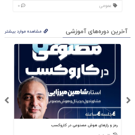
عمومی
0
وفادا
ر
خلق
آخرین دوره‌های آموزشی
مشاهده موارد بیشتر
کنید
؟
چگو
نه
همه‌
جا
حاض
ر
رمز و رازهای هوش مصنوعی در کاروکسب
باشی