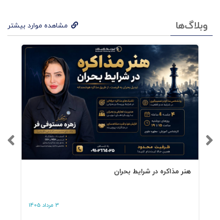
ل
توج
وبلاگ‌ها
مشاهده موارد بیشتر
ه به
پول:
چگو
نه از
هر
تعام
ل
کوچ
هنر مذاکره در شرایط بحران
ک،
مشت
3 مرداد 1405
ری