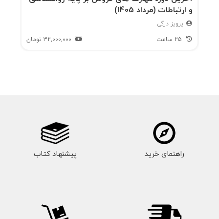
و ارتباطات (مرداد 1405)
میرا
پرویز درگی
ث
25 ساعت
32,000,000
تومان
ماند
گار
بساز
ید:
روش
ی
راهنمای خرید
که
پیشنهاد کتاب
شما
را از
یک