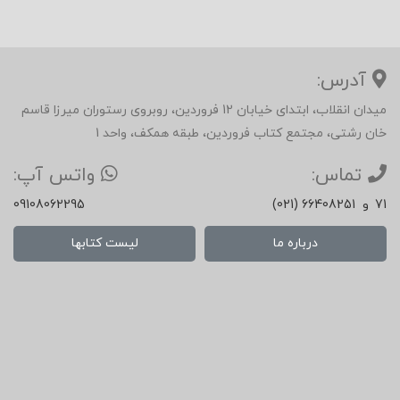
آدرس:
میدان انقلاب، ابتدای خیابان 12 فروردین، روبروی رستوران میرزا قاسم
خان رشتی، مجتمع کتاب فروردین، طبقه همکف، واحد 1
تماس:
واتس آپ:
71
و
(021) 66408251
09108062295
درباره ما
لیست کتابها