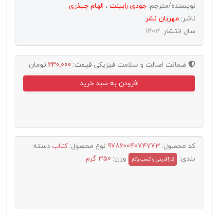
نویسنده/مترجم:
جودی رابینت
،
الهام چیذری
ناشر:
مهربان نشر
سال انتشار:
1403
ضمانت اصالت و سلامت فیزیکی
قیمت:
230,000
تومان
افزودن به سبد خرید
کد محصول:
9786004074773
نوع محصول:
کتاب
دسته
بندی:
وزن:
350 گرم
کارآفريني و کسب وکار