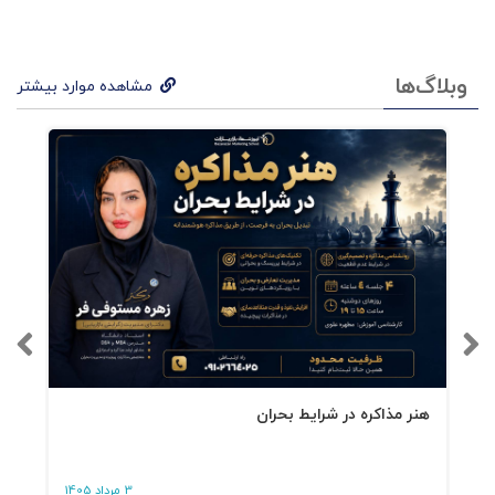
کنفرانس ها در ارتباط‌سازی صحبت می کند. او
نکاتی را در مورد نحوه استفاده موثر از پلتفرم هایی
وبلاگ‌ها
مشاهده موارد بیشتر
مانند لینکدین برای ایجاد و حفظ ارتباطات ارائه می
دهد. رابینت در سراسر کتاب بر اهمیت واقعی و
معتبر بودن در تعاملات تأکید می کند. اصالت به
ایجاد اعتماد و روابط طولانی مدت کمک می کند. او
توصیه می کند که رویکرد شما معامله گرانه نباشد و
در عوض بر ایجاد ارتباطات معنی دار تمرکز کنید. با
پیروی از اصول ذکر شده در کتاب، خوانندگان می
توانند شبکۀ ارتباطی قدرتمند ایجاد کنند که از رشد
هنر مذاکره در شرایط بحران
شخصی و حرفه ای آنها پشتیبانی می کند.
3 مرداد 1405