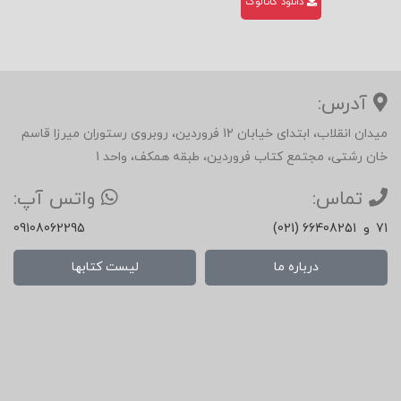
دانلود کاتالوگ
آدرس:
میدان انقلاب، ابتدای خیابان 12 فروردین، روبروی رستوران میرزا قاسم
خان رشتی، مجتمع کتاب فروردین، طبقه همکف، واحد 1
تماس:
واتس آپ:
71
و
(021) 66408251
09108062295
درباره ما
لیست کتابها