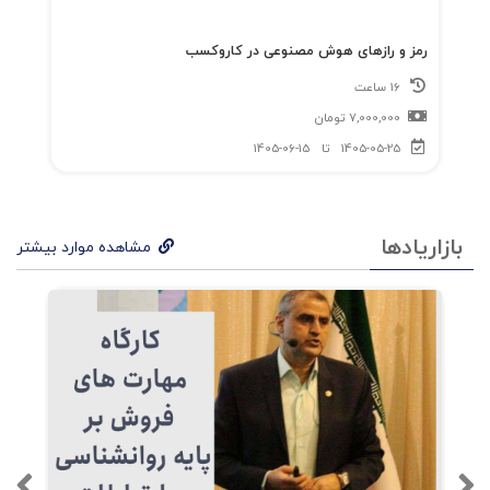
حوزه‌ها بهره خواهیم برد.
رمز و رازهای هوش مصنوعی در کاروکسب
16 ساعت
7,000,000
تومان
فهرست کتاب فروشندگان بزرگ چگونه عمل
1405-05-25
تا
1405-06-15
میکنند؟ - چاپ پنجم
بازاریادها
مشاهده موارد بیشتر
پیشگفتار؛
مقدمه‌ی نویسندگان؛
فصل اول: الگوی کهن؛
فصل دوم: دیگر زمین مرکز عالم نیست؛