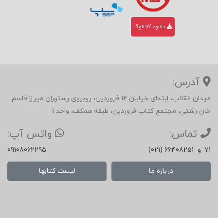
دانلود کاتالوگ
آدرس:
میدان انقلاب، ابتدای خیابان 12 فروردین، روبروی رستوران میرزا قاسم
خان رشتی، مجتمع کتاب فروردین، طبقه همکف، واحد 1
تماس:
واتس آپ:
71
و
(021) 66408251
09108062295
درباره ما
لیست کتابها