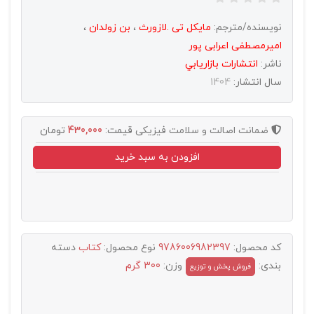
نویسنده/مترجم:
مایکل تی .لازورث
،
بن زولدان
،
امیرمصطفی اعرابی پور
ناشر:
انتشارات بازاريابي
سال انتشار:
1404
ضمانت اصالت و سلامت فیزیکی
قیمت:
430,000
تومان
افزودن به سبد خرید
کد محصول:
9786006982397
نوع محصول:
کتاب
دسته
بندی:
وزن:
300 گرم
فروش پخش و توزيع