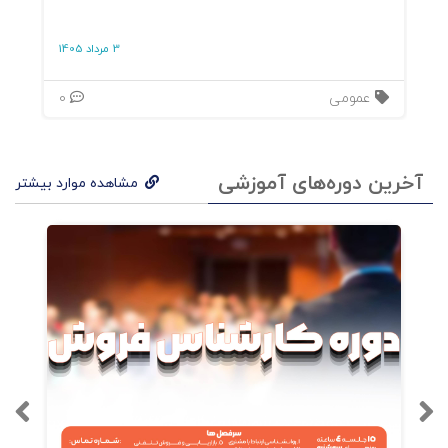
ن‌
3 مرداد 1405
زاده‌
عمومی
0
جوان
یان،
مرت
آخرین دوره‌های آموزشی
مشاهده موارد بیشتر
ضی‌
امیر
عباس
ی،
توس
ط
ان
تشا