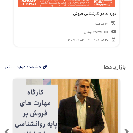
رات
دوره جامع کارشناس فروش
بازاری
60 ساعت
ابی
ب
25,250,000
تومان
ه
1405-05-27
تا
1405-09-03
چاپ
رسی
بازاریادها
مشاهده موارد بیشتر
ده
اس
ت.