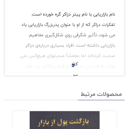
نام بازاریابی با نام پیتر دراکر گره خورده است.
تفکرات دراکر که از او با عنوان پدربزرگ بازاریابی یاد
می شود، تأثیر شگرفی روی شکل‌گیری مفاهیم
بازاریابی داشته است. افراد بسیاری درباره‌ی دراکر
صحبت کرده‌اند اما مطمئناً صحبتهای هیچ‌کس نمی
کتا
تواند به شیرینی صحبتهای فیلیپ‌کاتلر، پدر علم
ب
بازاریابی، باشد. کاتلر در مصاحبه‌ای تلفنی به بررسی
توس
زوایای مختلف شخصیتی و کاری پیتر دراکر می
محصولات مرتبط
عه
پردازد.
مهن
یکی دیگر از مصاحبه‌های جالب توجه این کتاب که
دس
خواندن آن برای بازاریابان و فروشندگان بسیار
ی