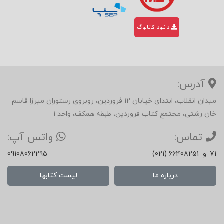
دانلود کاتالوگ
آدرس:
میدان انقلاب، ابتدای خیابان 12 فروردین، روبروی رستوران میرزا قاسم
خان رشتی، مجتمع کتاب فروردین، طبقه همکف، واحد 1
تماس:
واتس آپ:
71
و
(021) 66408251
09108062295
درباره ما
لیست کتابها