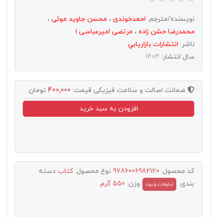
نویسنده/مترجم:
احمدخوندی
،
محسن جاوید موئی
،
محمدرضا حشن زاده
،
مرتضی امیرعباسی ا
ناشر:
انتشارات بازاريابي
سال انتشار:
1404
ضمانت اصالت و سلامت فیزیکی
قیمت:
400,000
تومان
افزودن به سبد خرید
کد محصول:
9786006982120
نوع محصول:
کتاب
دسته
بندی:
وزن:
550 گرم
تبليغات و برند