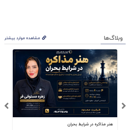
معرفی مباحث کتاب توسعه بازار با بزرگان
ته ا
تبلیغات جهان
حمد
آخون
دی،
وبلاگ‌ها
مشاهده موارد بیشتر
دیدگاهها و اندیشه های پیتر دراکر، پدربزرگ
مح
بازاریابی
سن
ماموریت و چشم انداز بازاریابی
جاوی
رفتار مصرف کننده ها، بایدها و نبایدها
د
آینده ی برندسازی و بازاریابی
مؤید
جایگاه یابی، انقلابی در بازاریابی و تبلیغات
، مح
برندسازی، تمایز و تحقیقات بارز
مدر
رشد سودآوری شرکت ها
ضا‌
و...
هنر مذاکره در شرایط بحران
حس