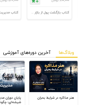
ان
800,000
تومان
560,000
تومان
نامه های فروش
کتاب بازگشت پول از بازار مدیریت وصول مطالبات
وبلاگ‌ها
آخرین دوره‌های آموزشی
هنر مذاکره در شرایط بحران
پایان دوران مد
شیشه‌ای؛ چگون