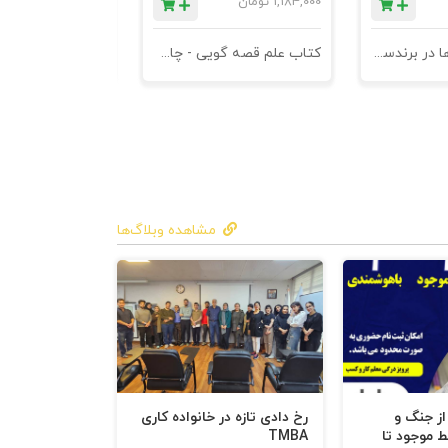
1,184,000
تومان
780,000
تومان
کتاب کهن الگوها در برندسازی - ابزاری برای خلاقها و استراتژیست ها
کتاب علم قصه گویی - چاپ سوم
کتاب هنر متقاعد
مشاهده وبلاگ‌ها
 از جنگ و
رخ دادی تازه در خانواده کاری
ط موجود تا
TMBA