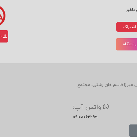
باخبر
اشتراک
دان
فروشگاه
دین، روبروی رستوران میرزا قاسم خان رشتی، مجتمع
واتس آپ:
09108062295