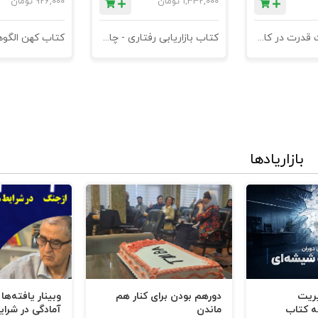
1,342,000
تومان
926,000
تومان
کتاب مدیریت قدرت در کاروکسب
کتاب بازاریابی رفتاری - چاپ سوم
بازاریادها
یریت
دورهم بودن برای کنار هم
وبینار یافته‌ها
ه کتاب
ماندن
آمادگی در شرای