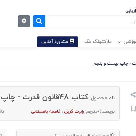
ریابی
موزشی
مارکتینگ مگ
مشاوره آنلاین
کتاب 48قانون قدرت - چاپ بیست و پنجم
نام محصول:
نویسنده/مترجم:
رابرت گرین
،
فاطمه باغستانی
نا
ضمانت اصالت و سلامت فیزیکی
ک