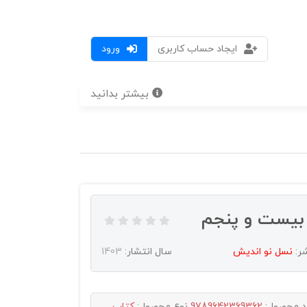
ایجاد حساب کاربری
ورود
بیشتر بدانید
شر:
نسل نو انديش
سال انتشار:
1403
د محصول:
9789642369362
نوع محصول:
کتاب