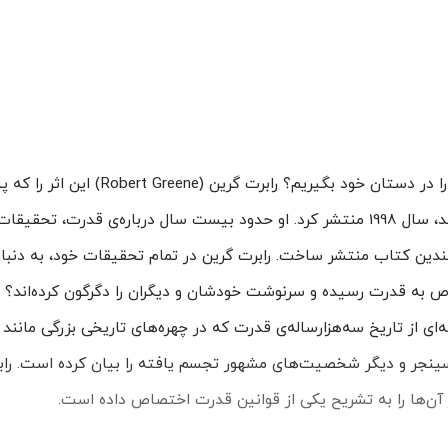
چطور بر تمام امور زندگی مسلط شویم و قدرت را در دستان خود بگیریم؟ راب
کوتاه جزء آثار پرفروش در عرصه‌ی بین‌المللی شد، سال 1998 منتشر کرد. او حدود بیست سال درباره‌ی قدرت
ندین کتاب منتشر ساخت. رابرت گرین در تمام تحقیقات خود، به دنبال
 (The 48 Laws Of Power)، خلاصه‌ای از تاریخ سه‌هزارساله‌ی قدرت که در چهره‌های تاریخی بزرگی مانن
کسینجر و دیگر شخصیت‌های مشهور تجسم یافته را بیان کرده است. راب