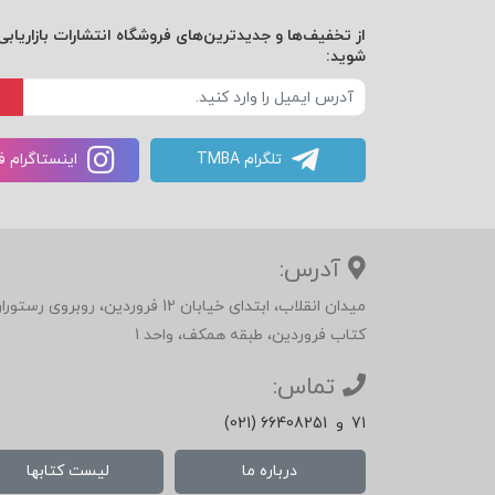
از تخفیف‌ها و جدیدترین‌های فروشگاه انتشارات بازاریابی 
شوید:
تلگرام TMBA
اینستاگرام 
آدرس:
میدان انقلاب، ابتدای خیابان 12 فرور
کتاب فروردین، طبقه همکف، واحد 1
تماس:
71
و
(021) 66408251
درباره ما
لیست کتابها