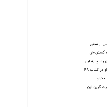
رت گرین (Robert Greene) این اثر را که پس از مدتی
، تحقیقات گسترده‌ای
 پاسخ به این
سؤال بود که چرا در طول تاریخ برخی از افراد خاص به قدرت رسیده و سرنوشت خودشان و دیگران را دگرگون کرده‌اند؟ او در کتاب 48
د نیکولو
رت گرین این