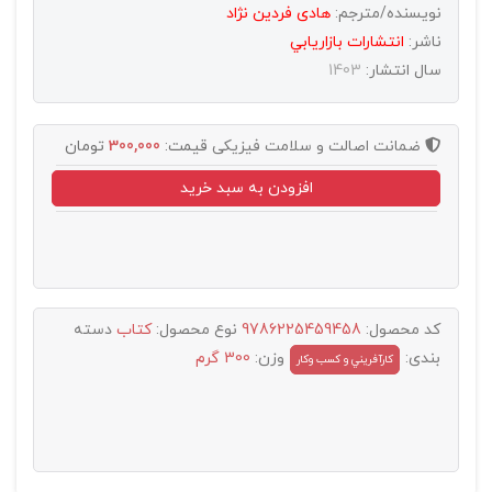
نویسنده/مترجم:
هادی فردین نژاد
ناشر:
انتشارات بازاريابي
سال انتشار:
1403
ضمانت اصالت و سلامت فیزیکی
قیمت:
300,000
تومان
افزودن به سبد خرید
کد محصول:
9786225459458
نوع محصول:
کتاب
دسته
بندی:
وزن:
300 گرم
کارآفريني و کسب وکار