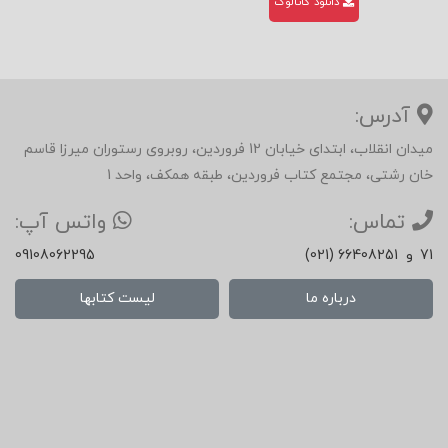
دانلود کاتالوگ
آدرس:
میدان انقلاب، ابتدای خیابان 12 فروردین، روبروی رستوران میرزا قاسم
خان رشتی، مجتمع کتاب فروردین، طبقه همکف، واحد 1
تماس:
واتس آپ:
71
و
(021) 66408251
09108062295
درباره ما
لیست کتابها