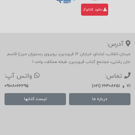
دانلود کاتالوگ
آدرس:
میدان انقلاب، ابتدای خیابان 12 فروردین، روبروی رستوران میرزا قاسم
خان رشتی، مجتمع کتاب فروردین، طبقه همکف، واحد 1
تماس:
واتس آپ:
71
و
(021) 66408251
09108062295
درباره ما
لیست کتابها