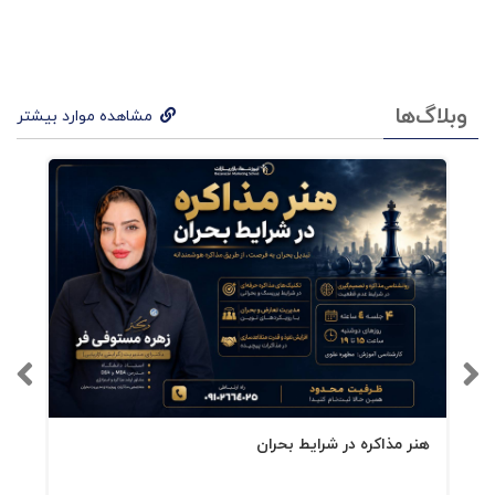
فصل اول الفبای فروش
گفتار اول: معرفی فرمول موفقیت در فروش
وبلاگ‌ها
مشاهده موارد بیشتر
گفتار دوم مروری بر چند حقیقت ساده در خصوص
الفبای فروش
گفتار سوم آموزش فروش به شیوه ی
نقش بازی
گفتار چهارم: اهمیت سکانس بندی در
ارائه ی فروش
گفتار پنجم نکات طلایی در طراحی
هنر مذاکره در شرایط بحران
فروشگاه
گفتار ششم چگونه ویترین گردها را به