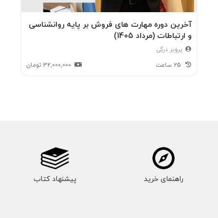
گفتار هجدهم: چگونه مشتری جذب کن
باشیم؟
آخرین دوره مهارت های فروش بر پایه روانشناسی
و ارتباطات (مرداد 1405)
گفتار نوزدهم: چگونه در فروش
پرویز درگی
بدرخشیم؟
25 ساعت
32,000,000
تومان
گفتار بیستم: فروش به ناخودآگاه
گفتار بیست و یکم: نوروسلینگ
(Neuroselling) اسرار فروش عصب پایه
گفتار بیست و دوم: هفت دروازه ی ورود
به بخش اشتیاق مغز خریداران
گفتار بیست و سوم: مشتری شناسی؛
سناریوهای فروش
راهنمای خرید
پیشنهاد کتاب
گفتار بیست و چهارم: مرگ فروشنده
گفتار بیست و پنجم: اگر در فکر ارتقای