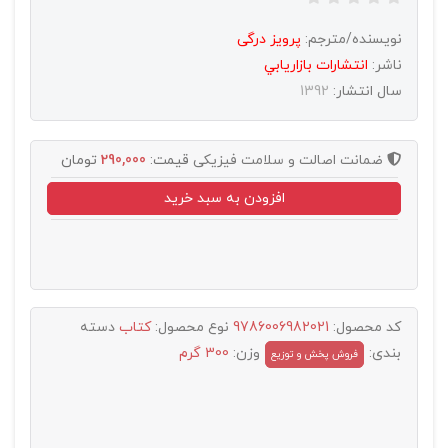
نویسنده/مترجم:
پرویز درگی
ناشر:
انتشارات بازاريابي
سال انتشار:
1392
ضمانت اصالت و سلامت فیزیکی
قیمت:
290,000
تومان
افزودن به سبد خرید
کد محصول:
9786006982021
نوع محصول:
کتاب
دسته
بندی:
وزن:
300 گرم
فروش پخش و توزيع