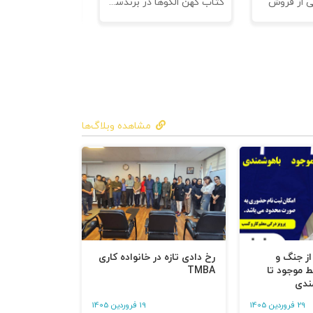
ی از فروش
کتاب کهن الگوها در برندسازی - ابزاری برای خلاقها و استراتژیست ها
ند. مشابه با
شار» برای
مدل‌های
گیرد. او
مشاهده وبلاگ‌ها
متوسط و عالی
 از جنگ و
رخ دادی تازه در خانواده کاری
ط موجود تا
TMBA
ندی
ز نفع درمان
29 فروردین 1405
19 فروردین 1405