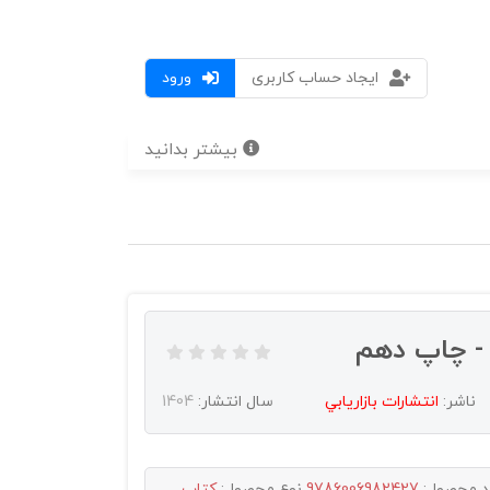
ایجاد حساب کاربری
ورود
بیشتر بدانید
- چاپ دهم
ناشر:
انتشارات بازاريابي
سال انتشار:
1404
د محصول:
9786006982427
نوع محصول:
کتاب