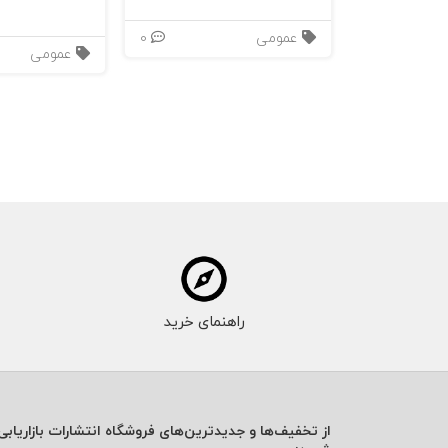
می‌برد.
عمومی
0
عمومی
در این میان،
سؤالات Implication
مهم‌ترین و 
خود را درک کند — لحظه‌ای که «ارزش تغییر» بر
۴. چرا بستن فروش در معاملات بزرگ شکست می‌خورد
یکی از یافته‌های کلیدی راکهام این است که 
قراردادهای کوچک) موفق‌اند، در معاملات بزرگ 
در فروش‌های ارزش‌بالا، مشتری معمولاً چند تص
راهنمای خرید
حالت، فشار برای بستن فروش، مقاومت شناختی ایجاد
می‌کند: مشتری خودش به ضرورت خرید می‌رسد
از تخفیف‌ها و جدیدترین‌های فروشگاه انتشارات بازاریابی 
۵. جلوگیری از اعتراض‌ها، نه پاسخ‌دادن به آنها