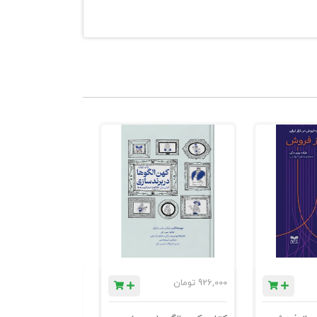
. هدف، درک
هن مشتری را
، مشتری را به
‌کند تا خود
لسفه فروش.
926,000
تومان
1,184,000
تومان