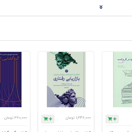
 شناخت وضعیت فعلی مشتری — منابع، فرآیندها و روش‌های کنونی
یتی‌ها، گلوگاه‌ها و نیازهایی که مشتری احساس می‌کند. این بخش ذ
 گسترش و عمق‌بخشیدن به اثرات مشکل. فروشنده با طرح این سؤالات
سی وضعیت فعلی سوق می‌دهد.
، به جای توضیح مستقیم درباره محصول، فروشنده مشتری را هدایت می
ی برایش دارد.
ایگزین
اقناع مستقیم (Persuasion)
شود — تغییری بنیادین در ف
1,342,000
تومان
320,000
تومان