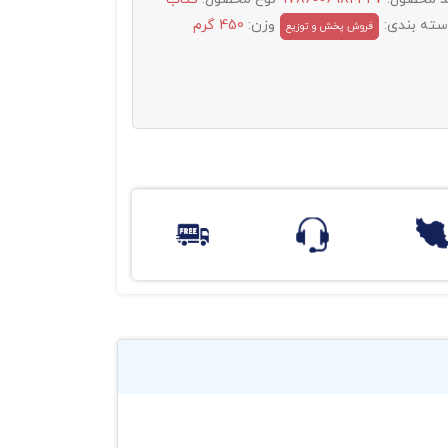
سته بندی:
وزن:
450 گرم
فروش پخش و توزيع