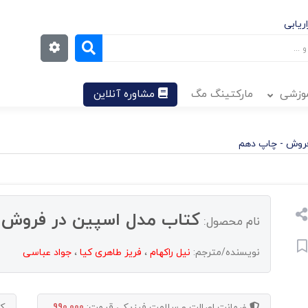
ریابی
موزشی
مارکتینگ مگ
مشاوره آنلاین
روش - چاپ دهم
کتاب مدل اسپین در فروش 
نام محصول:
نویسنده/مترجم:
نیل راکهام
،
فریز طاهری کیا
،
جواد عباسی
ضمانت اصالت و سلامت فیزیکی
قیمت:
990,000
ک