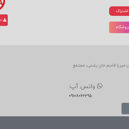
اشتراک
ه پاسخ به اعتراض‌ها» اختصاص دارد. راکهام اما نگاه بنیادین‌تری د
دان
فروشگاه
دین، روبروی رستوران میرزا قاسم خان رشتی، مجتمع
یت‌شده است. راکهام در هر فصل، فروشندگان را به نوشتن نمونه سؤال
واتس آپ:
09108062295
منبع
ریس شود.