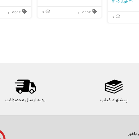
30 خرداد 1405
عمومی
0
عمومی
0
دشوارترین بخش هستند؛ زیرا باعث می‌شوند مشتری ناگزیر، عمق پیا
 «هزینه تغییر» غلبه می‌کند.
تکنیک‌های سنتی
Closing the Sale
که در فروش‌های خرد (مانند خرده‌
نتیجه‌ی معکوس دارند.
میم‌گیرنده دارد، فرایند طولانی‌تر است و ریسک بیشتری احساس می‌شو
پیشنهاد کتاب
رویه ارسال محصولات
 می‌کند. اما SPIN با
اعطای اختیار به خریدار
از مسیر درونی قا
.
باخبر