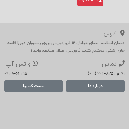
دانلود کاتالوگ
آدرس:
میدان انقلاب، ابتدای خیابان 12 فروردین، روبروی رستوران میرزا قاسم
خان رشتی، مجتمع کتاب فروردین، طبقه همکف، واحد 1
تماس:
واتس آپ:
71
و
(021) 66408251
09108062295
درباره ما
لیست کتابها