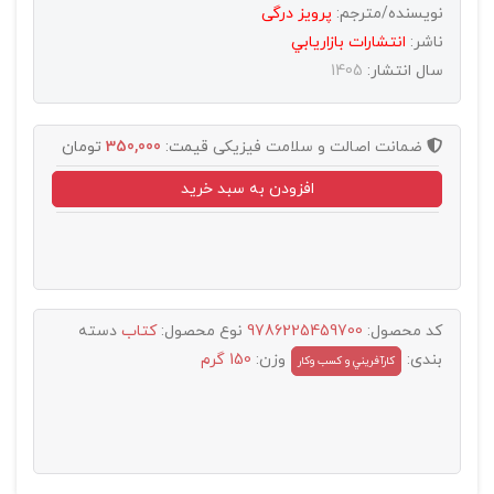
نویسنده/مترجم:
پرویز درگی
ناشر:
انتشارات بازاريابي
سال انتشار:
1405
ضمانت اصالت و سلامت فیزیکی
قیمت:
350,000
تومان
افزودن به سبد خرید
کد محصول:
9786225459700
نوع محصول:
کتاب
دسته
بندی:
وزن:
150 گرم
کارآفريني و کسب وکار