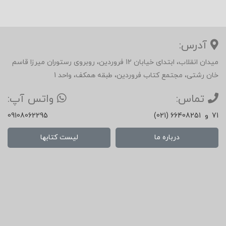
آدرس:
میدان انقلاب، ابتدای خیابان 12 فروردین، روبروی رستوران میرزا قاسم
خان رشتی، مجتمع کتاب فروردین، طبقه همکف، واحد 1
تماس:
واتس آپ:
71
و
(021) 66408251
09108062295
درباره ما
لیست کتابها