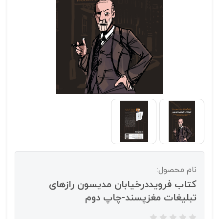
نام محصول:
کتاب فرویددرخیابان مدیسون رازهای
تبلیغات مغزپسند-چاپ دوم