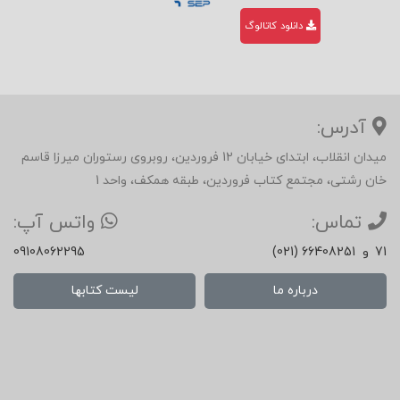
دانلود کاتالوگ
آدرس:
میدان انقلاب، ابتدای خیابان 12 فروردین، روبروی رستوران میرزا قاسم
خان رشتی، مجتمع کتاب فروردین، طبقه همکف، واحد 1
تماس:
واتس آپ:
71
و
(021) 66408251
09108062295
درباره ما
لیست کتابها