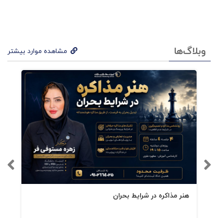
اقتصاد مصرف‌گرا
دیکتر و هم‌نسلانش با تکیه بر مفاهیم فرویدی مثل
،
و
تلاش کردند رفتار خریدار را رمزگشایی کنند. مثال
وبلاگ‌ها
مشاهده موارد بیشتر
تاریخی
پودر کیک آماده
در کتاب به‌خوبی نشان
می‌دهد چگونه یک مانع روانی (عذاب وجدانِ مادری)
می‌تواند از موفقیت محصول جلوگیری کند؛ و چگونه
افزودن تنها
به دستور پخت، احساس نقش و کنترل
را بازمی‌گرداند و فروش را منفجر می‌کند.
اینجاست که ایده‌ی شگرفی متولد می‌شود:
بازاریابی
موفق یعنی درمان احساسات مشتری، نه تحریک
کیف پولش.
هنر مذاکره در شرایط بحران