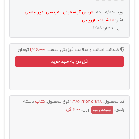
نویسنده/مترجم:
لارنس آر.سموئل
،
مرتضی امیرعباسی
ناشر:
انتشارات بازاريابي
سال انتشار:
1405
ضمانت اصالت و سلامت فیزیکی
قیمت:
1,216,000
تومان
افزودن به سبد خرید
کد محصول:
9786225459618
نوع محصول:
کتاب
دسته
بندی:
وزن:
400 گرم
تبليغات و برند