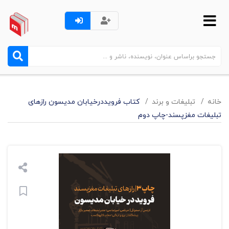
خانه
تبليغات و برند
کتاب فرویددرخیابان مدیسون رازهای
تبلیغات مغزپسند-چاپ دوم