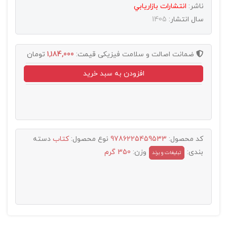
ناشر:
انتشارات بازاريابي
سال انتشار:
1405
ضمانت اصالت و سلامت فیزیکی
قیمت:
1,184,000
تومان
افزودن به سبد خرید
کد محصول:
9786225459533
نوع محصول:
کتاب
دسته
بندی:
وزن:
350 گرم
تبليغات و برند