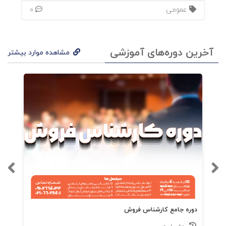
معیوب آن‌ها را شکل می‌دهد و رفتارشان را توجیه
عمومی
0
می‌کند. با شناخت این زخم‌ها، شخصیت‌هایی خلق
می‌کنید که واقعی و چندوجهی به نظر می‌رسند. مغز
آخرین دوره‌های آموزشی
مشاهده موارد بیشتر
قصه‌پرداز: “نگو، نشان بده” از دید علم! کشف
می‌کنید که چرا مغز ما به “تغییر” واکنش نشان
می‌دهد، چطور از “کنجکاوی” تغذیه می‌کند و چگونه
با “مدل‌سازی عصبی” و “استعاره”، جهانی زنده و
ملموس در ذهن ما می‌آفریند. اینجاست که
می‌فهمید چرا “نگو، نشان بده” یک قاعده طلایی در
داستان‌سرایی است. بازی تاج و تخت و خشم
اخلاقی: ریشه‌های تکاملی داستان! درمی‌یابید که
چگونه احساسات اجتماعی بدوی ما – میل به پیوند،
دوره جامع کارشناس فروش
سودای جاه و مقام، و خشم اخلاقی – در تاروپود