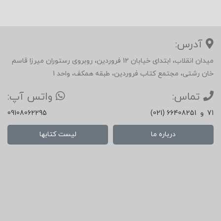
آدرس:
میدان انقلاب، ابتدای خیابان 12 فروردین، روبروی رستوران میرزا قاسم
خان رشتی، مجتمع کتاب فروردین، طبقه همکف، واحد 1
تماس:
واتس آپ:
71
و
(021) 66408251
09108062295
درباره ما
لیست کتابها