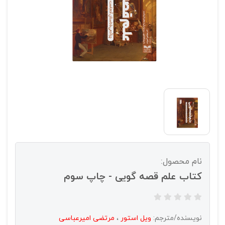
نام محصول:
کتاب علم قصه گویی - چاپ سوم
نویسنده/مترجم:
ویل استور
،
مرتضی امیرعباسی