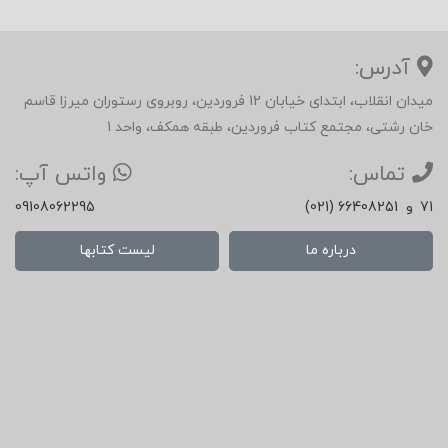
آدرس:
میدان انقلاب، ابتدای خیابان 12 فروردین، روبروی رستوران میرزا قاسم
خان رشتی، مجتمع کتاب فروردین، طبقه همکف، واحد 1
تماس:
واتس آپ:
71
و
(021) 66408251
09108062295
درباره ما
لیست کتابها