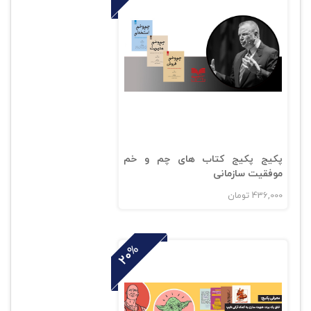
پکیج پکیج کتاب های چم و خم
موفقیت سازمانی
436,000
تومان
20%