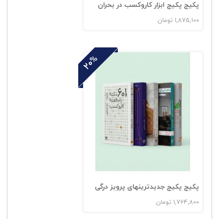
پکیج پکیج ابزار کاروکسب در بحران
1,875,100
تومان
20%
پکیج پکیج جدیدترینهای پرویز درگی
1,764,800
تومان