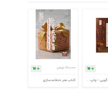
780,000
تومان
کتاب علم قصه گویی - چاپ سوم
کتاب هنر متقاعدسازی