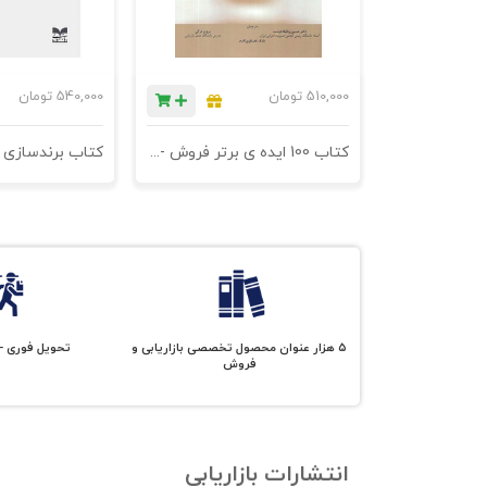
510,000
تومان
540,000
تومان
کتاب 100 ایده ی برتر فروش - فروش مبتنی بر نورومارکتینگ - چاپ دوازدهم
۵ هزار عنوان محصول تخصصی بازاریابی و
تحویل فوری - 
فروش
انتشارات بازاريابي