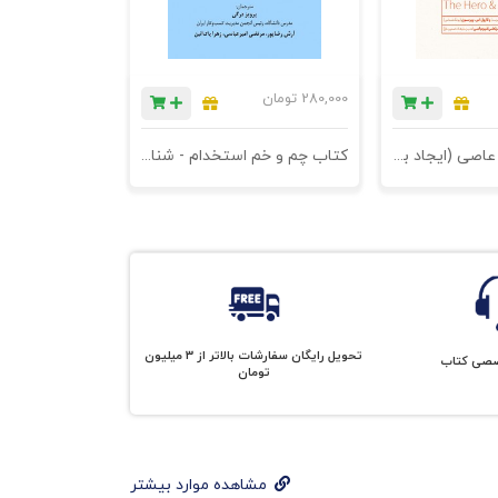
280,000
تومان
کتاب قهرمان و عاصی (ایجاد برندهای شگفت‌آور با قدرت کهن‌الگوها) - چاپ سوم
کتاب چم و خم استخدام - شناسایی افراد میان مایه، و مغزهای کوچک زنگ‌زده - یازدهم
تحویل رایگان سفارشات بالاتر از 3 میلیون
صصی کتاب
تومان
مشاهده موارد بیشتر