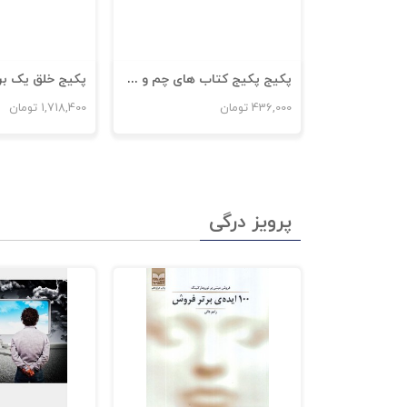
پکیج پکیج کتاب های چم و خم موفقیت سازمانی
436,000
تومان
1,718,400
تومان
پرویز درگی